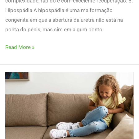
complexidade, rápido e com excelente recuperação. 5.
Hipospádia A hipospádia é uma malformação
congênita em que a abertura da uretra não está na
ponta do pênis, mas sim em algum ponto
Read More »
Apendicite
e
Seus
Sintomas
em
Crianças